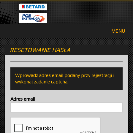
MENU
RESETOWANIE HASŁA
Wprowadź adres email podany przy rejestracji i
wykonaj zadanie captcha.
Adres email