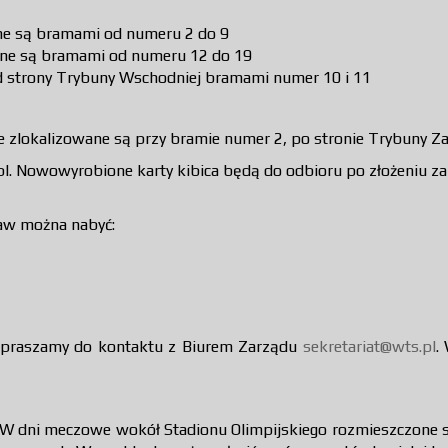
ne są bramami od numeru 2 do 9
ne są bramami od numeru 12 do 19
od strony Trybuny Wschodniej bramami numer 10 i 11
 zlokalizowane są przy bramie numer 2, po stronie Trybuny Za
pl. Nowowyrobione karty kibica będą do odbioru po złożeniu za
aw można nabyć:
zapraszamy do kontaktu z Biurem Zarządu
sekretariat@wts.pl
.
 W dni meczowe wokół Stadionu Olimpijskiego rozmieszczone