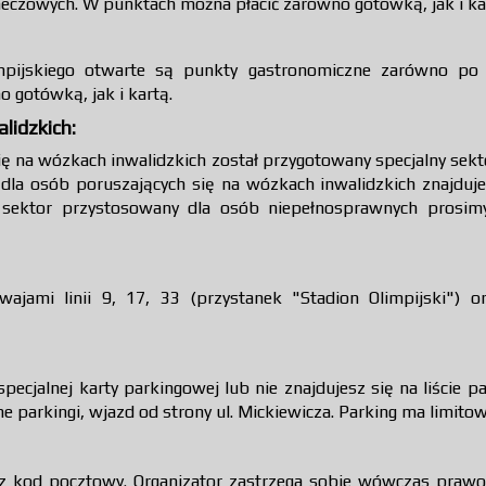
czowych. W punktach można płacić zarówno gotówką, jak i ka
ijskiego otwarte są punkty gastronomiczne zarówno po st
 gotówką, jak i kartą.
lidzkich:
ę na wózkach inwalidzkich został przygotowany specjalny sekt
a osób poruszających się na wózkach inwalidzkich znajduje 
na sektor przystosowany dla osób niepełnosprawnych prosi
ajami linii 9, 17, 33 (przystanek "Stadion Olimpijski") o
pecjalnej karty parkingowej lub nie znajdujesz się na liście 
 parkingi, wjazd od strony ul. Mickiewicza. Parking ma limito
z kod pocztowy. Organizator zastrzega sobie wówczas prawo