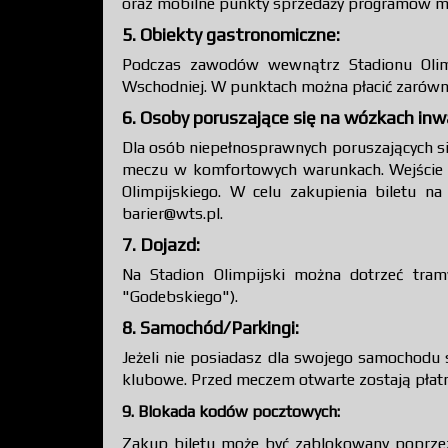
oraz mobilne punkty sprzedaży programów me
5. Obiekty gastronomiczne:
Podczas zawodów wewnątrz Stadionu Olimp
Wschodniej. W punktach można płacić zarówno
6. Osoby poruszające się na wózkach inwa
Dla osób niepełnosprawnych poruszających si
meczu w komfortowych warunkach. Wejście dl
Olimpijskiego. W celu zakupienia biletu 
barier@wts.pl.
7. Dojazd:
Na Stadion Olimpijski można dotrzeć tramw
"Godebskiego").
8. Samochód/Parkingi:
Jeżeli nie posiadasz dla swojego samochodu s
klubowe. Przed meczem otwarte zostają płatne
9. Blokada kodów pocztowych:
Zakup biletu może być zablokowany poprze