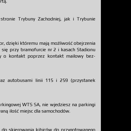
rtą.
ronie Trybuny Zachodniej, jak i Trybunie
or, dzięki któremu mają możliwość obejrzenia
się przy bramofurcie nr 2 i kasach Stadionu
my o kontakt poprzez kontakt mailowy bez-
raz autobusami linii 115 i 259 (przystanek
parkingowej WTS SA, nie wjedziesz na parkingi
waną ilość miejsc dla samochodów.
 do skierowania kibiców do przygotowanego