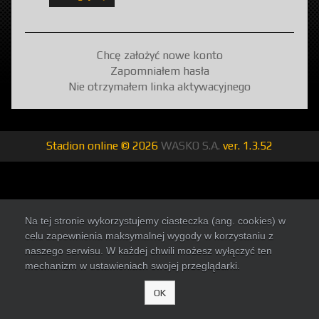
Chcę założyć nowe konto
Zapomniałem hasła
Nie otrzymałem linka aktywacyjnego
Stadion online © 2026
WASKO S.A.
ver.
1.3.52
Na tej stronie wykorzystujemy ciasteczka (ang. cookies) w
celu zapewnienia maksymalnej wygody w korzystaniu z
naszego serwisu. W każdej chwili możesz wyłączyć ten
mechanizm w ustawieniach swojej przeglądarki.